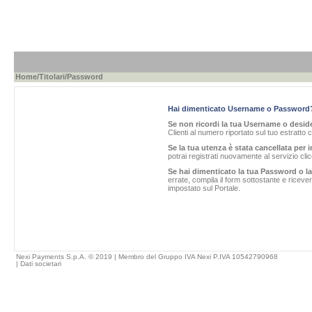
Home
/
Titolari
/Password
Hai dimenticato Username o Password
Se non ricordi la tua Username o desider
Clienti al numero riportato sul tuo estratto 
Se la tua utenza è stata cancellata per i
potrai registrati nuovamente al servizio cl
Se hai dimenticato la tua Password o l
errate, compila il form sottostante e ricev
impostato sul Portale.
Nexi Payments S.p.A. © 2019 | Membro del Gruppo IVA Nexi P.IVA 10542790968
|
Dati societari