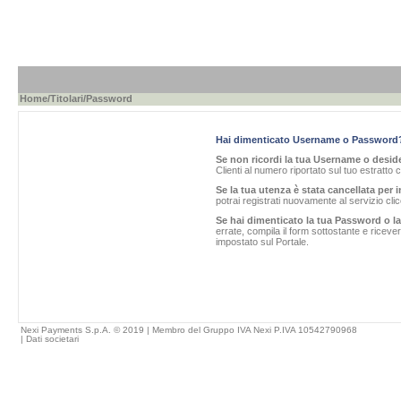
Home
/
Titolari
/Password
Hai dimenticato Username o Password
Se non ricordi la tua Username o desider
Clienti al numero riportato sul tuo estratto 
Se la tua utenza è stata cancellata per i
potrai registrati nuovamente al servizio cl
Se hai dimenticato la tua Password o l
errate, compila il form sottostante e ricev
impostato sul Portale.
Nexi Payments S.p.A. © 2019 | Membro del Gruppo IVA Nexi P.IVA 10542790968
|
Dati societari