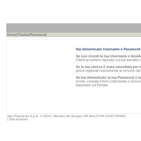
Home
/
Titolari
/Password
Hai dimenticato Username o Password
Se non ricordi la tua Username o desider
Clienti al numero riportato sul tuo estratto 
Se la tua utenza è stata cancellata per i
potrai registrati nuovamente al servizio cl
Se hai dimenticato la tua Password o l
errate, compila il form sottostante e ricev
impostato sul Portale.
Nexi Payments S.p.A. © 2019 | Membro del Gruppo IVA Nexi P.IVA 10542790968
|
Dati societari