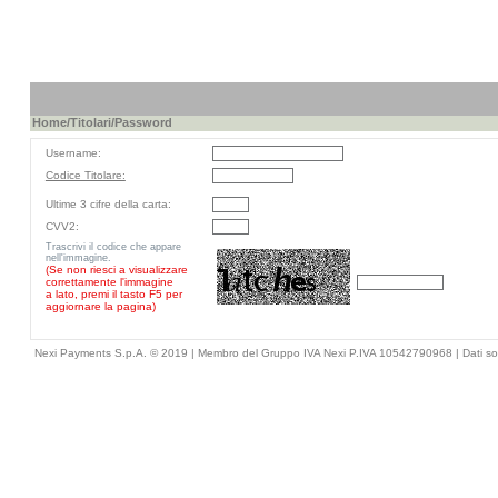
Home
/
Titolari
/Password
Username:
Codice Titolare:
Ultime 3 cifre della carta:
CVV2:
Trascrivi il codice che appare
nell'immagine.
(Se non riesci a visualizzare
correttamente l'immagine
a lato, premi il tasto F5 per
aggiornare la pagina)
Nexi Payments S.p.A. © 2019 | Membro del Gruppo IVA Nexi P.IVA 10542790968 |
Dati so