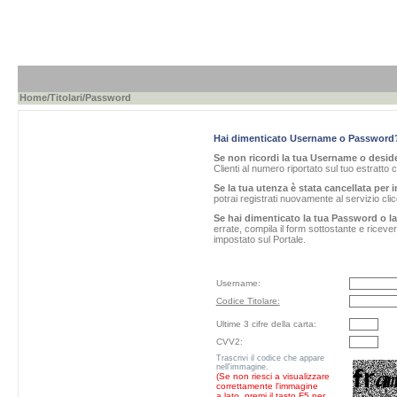
Home
/
Titolari
/Password
Hai dimenticato Username o Password
Se non ricordi la tua Username o desider
Clienti al numero riportato sul tuo estratto 
Se la tua utenza è stata cancellata per i
potrai registrati nuovamente al servizio cl
Se hai dimenticato la tua Password o l
errate, compila il form sottostante e ricev
impostato sul Portale.
Username:
Codice Titolare:
Ultime 3 cifre della carta:
CVV2:
Trascrivi il codice che appare
nell'immagine.
(Se non riesci a visualizzare
correttamente l'immagine
a lato, premi il tasto F5 per