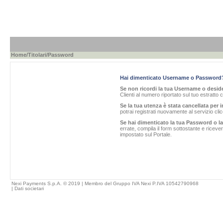
Home
/
Titolari
/Password
Hai dimenticato Username o Password
Se non ricordi la tua Username o desider
Clienti al numero riportato sul tuo estratto 
Se la tua utenza è stata cancellata per i
potrai registrati nuovamente al servizio cl
Se hai dimenticato la tua Password o l
errate, compila il form sottostante e ricev
impostato sul Portale.
Nexi Payments S.p.A. © 2019 | Membro del Gruppo IVA Nexi P.IVA 10542790968
|
Dati societari