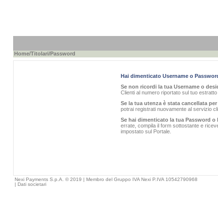
Home
/
Titolari
/Password
Hai dimenticato Username o Passwor
Se non ricordi la tua Username o desid
Clienti al numero riportato sul tuo estratt
Se la tua utenza è stata cancellata per 
potrai registrati nuovamente al servizio 
Se hai dimenticato la tua Password o 
errate, compila il form sottostante e rice
impostato sul Portale.
Nexi Payments S.p.A. © 2019 | Membro del Gruppo IVA Nexi P.IVA 10542790968
|
Dati societari