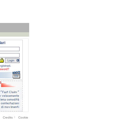
ari
gistrati.
sword?
Credits
Cookie