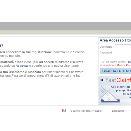
Area Accesso Titol
d?
Username
eri cancellare la tua registrazione
, contatta il tuo Servizio
Password
o conto mensile.
inattività e non riesci più ad accedere all'area riservata
,
Re
Sei un nuovo utente?
cliccando su
e scegliendo una nuova Username .
Dimenticato
User e Pas
Registrati
la tua Username è bloccata
per l'inserimento di Password
verai una Password temporanea all'indirizzo e-mail che hai
Scarica Acrobat Reader
Disclaimer