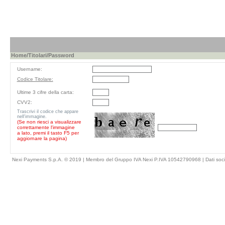
Home
/
Titolari
/Password
Username:
Codice Titolare:
Ultime 3 cifre della carta:
CVV2:
Trascrivi il codice che appare
nell'immagine.
(Se non riesci a visualizzare
correttamente l'immagine
a lato, premi il tasto F5 per
aggiornare la pagina)
Nexi Payments S.p.A. © 2019 | Membro del Gruppo IVA Nexi P.IVA 10542790968 |
Dati soci