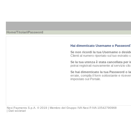
Home
/
Titolari
/Password
Hai dimenticato Username o Password
Se non ricordi la tua Username o desider
Clienti al numero riportato sul tuo estratto 
Se la tua utenza è stata cancellata per i
potrai registrati nuovamente al servizio cl
Se hai dimenticato la tua Password o l
errate, compila il form sottostante e ricev
impostato sul Portale.
Nexi Payments S.p.A. © 2019 | Membro del Gruppo IVA Nexi P.IVA 10542790968
|
Dati societari