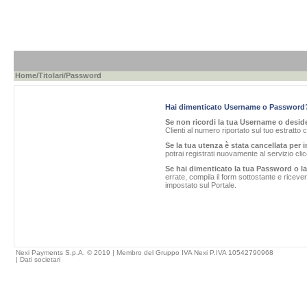
Home
/
Titolari
/Password
Hai dimenticato Username o Password
Se non ricordi la tua Username o desider
Clienti al numero riportato sul tuo estratto 
Se la tua utenza è stata cancellata per i
potrai registrati nuovamente al servizio cl
Se hai dimenticato la tua Password o l
errate, compila il form sottostante e ricev
impostato sul Portale.
Nexi Payments S.p.A. © 2019 | Membro del Gruppo IVA Nexi P.IVA 10542790968
|
Dati societari