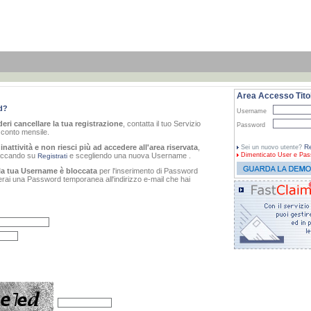
Area Accesso Titol
d?
Username
eri cancellare la tua registrazione
, contatta il tuo Servizio
Password
o conto mensile.
inattività e non riesci più ad accedere all'area riservata
,
Re
Sei un nuovo utente?
cliccando su
e scegliendo una nuova Username .
Dimenticato
User e Pas
Registrati
la tua Username è bloccata
per l'inserimento di Password
verai una Password temporanea all'indirizzo e-mail che hai