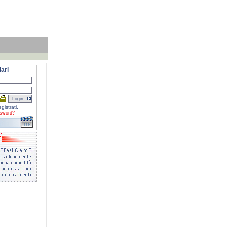
ari
gistrati.
sword?