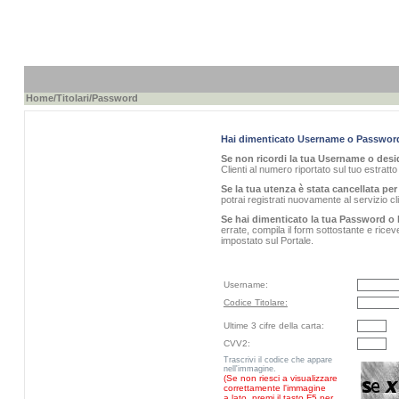
Home
/
Titolari
/Password
Hai dimenticato Username o Passwor
Se non ricordi la tua Username o desid
Clienti al numero riportato sul tuo estratt
Se la tua utenza è stata cancellata per 
potrai registrati nuovamente al servizio 
Se hai dimenticato la tua Password o 
errate, compila il form sottostante e rice
impostato sul Portale.
Username:
Codice Titolare:
Ultime 3 cifre della carta:
CVV2:
Trascrivi il codice che appare
nell'immagine.
(Se non riesci a visualizzare
correttamente l'immagine
a lato, premi il tasto F5 per