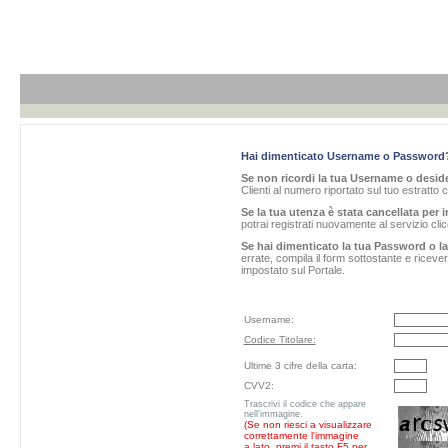
Hai dimenticato Username o Password
Se non ricordi la tua Username o desider
Clienti al numero riportato sul tuo estratto 
Se la tua utenza è stata cancellata per i
potrai registrati nuovamente al servizio cl
Se hai dimenticato la tua Password o l
errate, compila il form sottostante e ricev
impostato sul Portale.
Username:
Codice Titolare:
Ultime 3 cifre della carta:
CVV2:
Trascrivi il codice che appare
nell'immagine.
(Se non riesci a visualizzare
correttamente l'immagine
a lato, premi il tasto F5 per