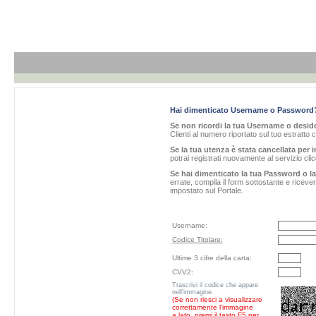
Hai dimenticato Username o Password
Se non ricordi la tua Username o desider
Clienti al numero riportato sul tuo estratto 
Se la tua utenza è stata cancellata per i
potrai registrati nuovamente al servizio cl
Se hai dimenticato la tua Password o l
errate, compila il form sottostante e ricev
impostato sul Portale.
Username:
Codice Titolare:
Ultime 3 cifre della carta:
CVV2:
Trascrivi il codice che appare
nell'immagine.
(Se non riesci a visualizzare
correttamente l'immagine
a lato, premi il tasto F5 per