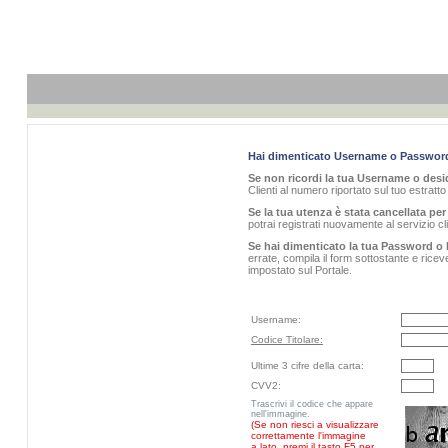
Hai dimenticato Username o Passwor
Se non ricordi la tua Username o desid
Clienti al numero riportato sul tuo estratt
Se la tua utenza è stata cancellata per 
potrai registrati nuovamente al servizio 
Se hai dimenticato la tua Password o 
errate, compila il form sottostante e rice
impostato sul Portale.
Username:
Codice Titolare:
Ultime 3 cifre della carta:
CVV2:
Trascrivi il codice che appare
nell'immagine.
(Se non riesci a visualizzare
correttamente l'immagine
a lato, premi il tasto F5 per