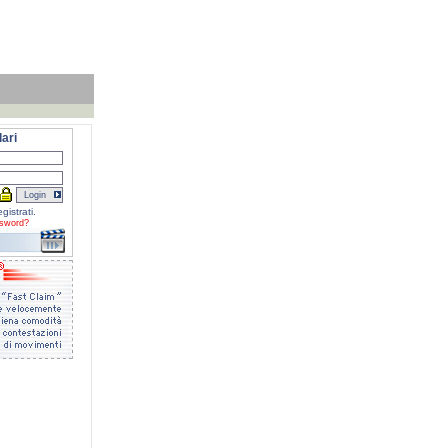
ari
gistrati.
sword?