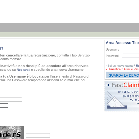
Area Accesso Titol
d?
Username
eri cancellare la tua registrazione
, contatta il tuo Servizio
Password
o conto mensile.
inattività e non riesci più ad accedere all'area riservata
,
Re
Sei un nuovo utente?
cliccando su
e scegliendo una nuova Username .
Dimenticato
User e Pas
Registrati
la tua Username è bloccata
per l'inserimento di Password
verai una Password temporanea all'indirizzo e-mail che hai