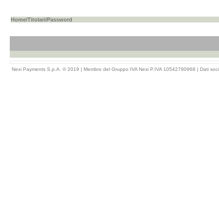
Home
/
Titolari
/Password
Nexi Payments S.p.A. © 2019 | Membro del Gruppo IVA Nexi P.IVA 10542790968 |
Dati soci