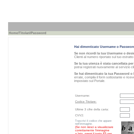
Home
/
Titolari
/Password
Hai dimenticato Username o Passwor
Se non ricordi la tua Username o desid
Clienti al numero riportato sul tuo estratt
Se la tua utenza è stata cancellata per 
potrai registrati nuovamente al servizio 
Se hai dimenticato la tua Password o 
errate, compila il form sottostante e rice
impostato sul Portale.
Username:
Codice Titolare:
Ultime 3 cifre della carta:
CVV2:
Trascrivi il codice che appare
nell'immagine.
(Se non riesci a visualizzare
correttamente l'immagine
a lato, premi il tasto F5 per