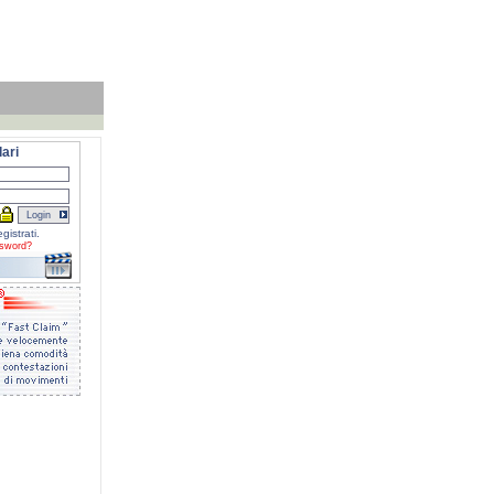
ari
gistrati.
sword?