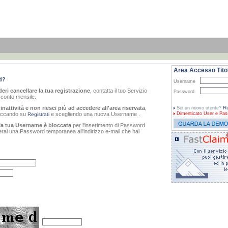
Area Accesso Titol
d?
Username
eri cancellare la tua registrazione
, contatta il tuo Servizio
Password
o conto mensile.
inattività e non riesci più ad accedere all'area riservata
,
Re
Sei un nuovo utente?
cliccando su
e scegliendo una nuova Username .
Dimenticato
User e Pas
Registrati
la tua Username è bloccata
per l'inserimento di Password
verai una Password temporanea all'indirizzo e-mail che hai