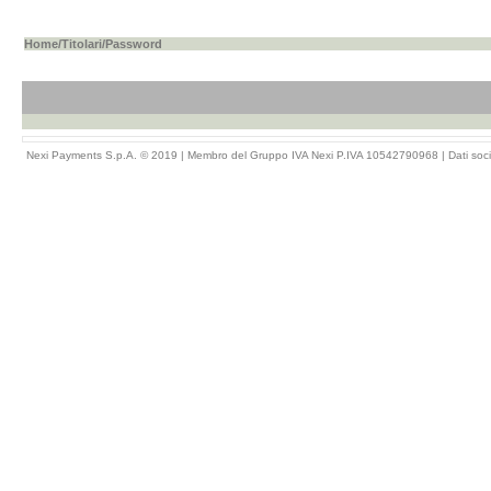
Home
/
Titolari
/Password
Nexi Payments S.p.A. © 2019 | Membro del Gruppo IVA Nexi P.IVA 10542790968 |
Dati soci