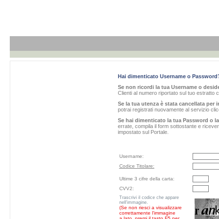
Hai dimenticato Username o Password
Se non ricordi la tua Username o desider
Clienti al numero riportato sul tuo estratto 
Se la tua utenza è stata cancellata per i
potrai registrati nuovamente al servizio cl
Se hai dimenticato la tua Password o l
errate, compila il form sottostante e ricev
impostato sul Portale.
Username:
Codice Titolare:
Ultime 3 cifre della carta:
CVV2:
Trascrivi il codice che appare
nell'immagine.
(Se non riesci a visualizzare
correttamente l'immagine
a lato, premi il tasto F5 per