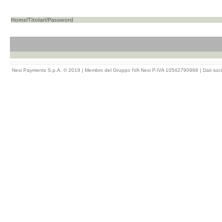
Home
/
Titolari
/Password
Nexi Payments S.p.A. © 2019 | Membro del Gruppo IVA Nexi P.IVA 10542790968 |
Dati soci