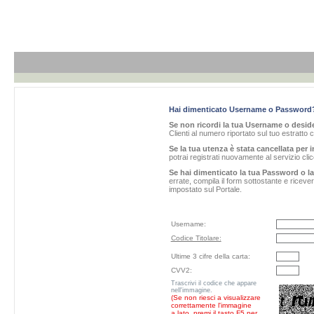
Hai dimenticato Username o Password
Se non ricordi la tua Username o desider
Clienti al numero riportato sul tuo estratto 
Se la tua utenza è stata cancellata per i
potrai registrati nuovamente al servizio cl
Se hai dimenticato la tua Password o l
errate, compila il form sottostante e ricev
impostato sul Portale.
Username:
Codice Titolare:
Ultime 3 cifre della carta:
CVV2:
Trascrivi il codice che appare
nell'immagine.
(Se non riesci a visualizzare
correttamente l'immagine
a lato, premi il tasto F5 per