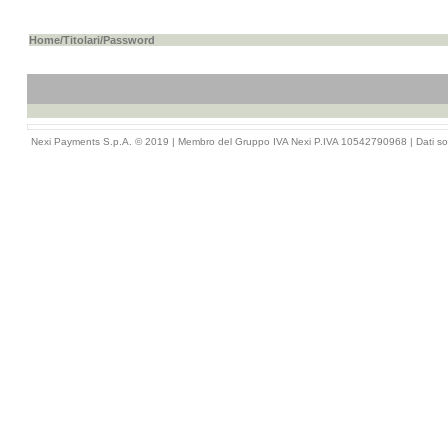
Home
/
Titolari
/Password
Nexi Payments S.p.A. © 2019 | Membro del Gruppo IVA Nexi P.IVA 10542790968 |
Dati so