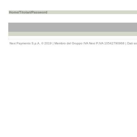
Home
/
Titolari
/Password
Nexi Payments S.p.A. © 2019 | Membro del Gruppo IVA Nexi P.IVA 10542790968 |
Dati so