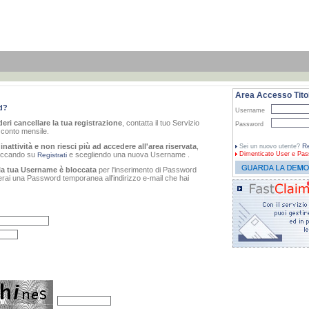
Area Accesso Titol
d?
Username
eri cancellare la tua registrazione
, contatta il tuo Servizio
Password
o conto mensile.
inattività e non riesci più ad accedere all'area riservata
,
Re
Sei un nuovo utente?
cliccando su
e scegliendo una nuova Username .
Dimenticato
User e Pas
Registrati
la tua Username è bloccata
per l'inserimento di Password
verai una Password temporanea all'indirizzo e-mail che hai