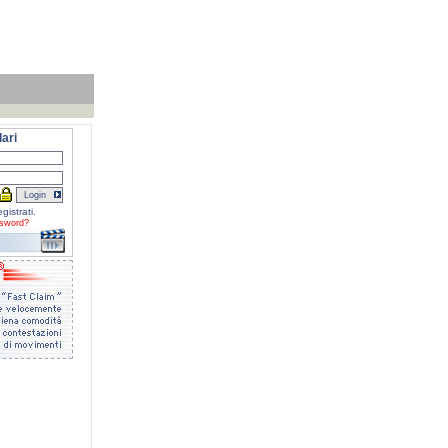
ari
gistrati.
sword?