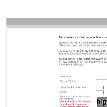
Hai dimenticato Username o Passwor
Se non ricordi la tua Username o desid
Clienti al numero riportato sul tuo estratt
Se la tua utenza è stata cancellata per 
potrai registrati nuovamente al servizio 
Se hai dimenticato la tua Password o 
errate, compila il form sottostante e rice
impostato sul Portale.
Username:
Codice Titolare:
Ultime 3 cifre della carta:
CVV2:
Trascrivi il codice che appare
nell'immagine.
(Se non riesci a visualizzare
correttamente l'immagine
a lato, premi il tasto F5 per