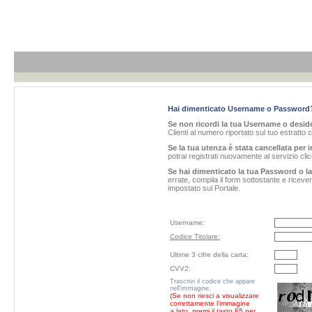
Hai dimenticato Username o Password
Se non ricordi la tua Username o desider
Clienti al numero riportato sul tuo estratto 
Se la tua utenza è stata cancellata per i
potrai registrati nuovamente al servizio cl
Se hai dimenticato la tua Password o l
errate, compila il form sottostante e ricev
impostato sul Portale.
Username:
Codice Titolare:
Ultime 3 cifre della carta:
CVV2:
Trascrivi il codice che appare
nell'immagine.
(Se non riesci a visualizzare
correttamente l'immagine
a lato, premi il tasto F5 per