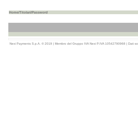
Home
/
Titolari
/Password
Nexi Payments S.p.A. © 2019 | Membro del Gruppo IVA Nexi P.IVA 10542790968 |
Dati so