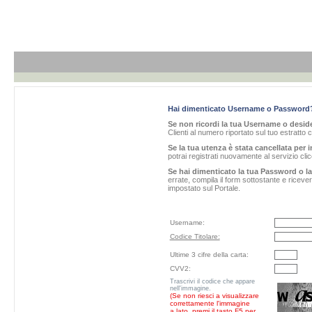
Hai dimenticato Username o Password
Se non ricordi la tua Username o desider
Clienti al numero riportato sul tuo estratto 
Se la tua utenza è stata cancellata per i
potrai registrati nuovamente al servizio cl
Se hai dimenticato la tua Password o l
errate, compila il form sottostante e ricev
impostato sul Portale.
Username:
Codice Titolare:
Ultime 3 cifre della carta:
CVV2:
Trascrivi il codice che appare
nell'immagine.
(Se non riesci a visualizzare
correttamente l'immagine
a lato, premi il tasto F5 per