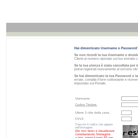
Hai dimenticato Username o Password
Se non ricordi la tua Username o desider
Clienti al numero riportato sul tuo estratto 
Se la tua utenza è stata cancellata per i
potrai registrati nuovamente al servizio cl
Se hai dimenticato la tua Password o l
errate, compila il form sottostante e ricev
impostato sul Portale.
Username:
Codice Titolare:
Ultime 3 cifre della carta:
CVV2:
Trascrivi il codice che appare
nell'immagine.
(Se non riesci a visualizzare
correttamente l'immagine
a lato, premi il tasto F5 per