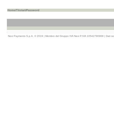
Home
/
Titolari
/Password
Nexi Payments S.p.A. © 2019 | Membro del Gruppo IVA Nexi P.IVA 10542790968 |
Dati so