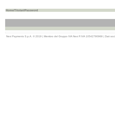
Home
/
Titolari
/Password
Nexi Payments S.p.A. © 2019 | Membro del Gruppo IVA Nexi P.IVA 10542790968 |
Dati soci