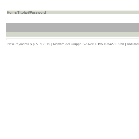
Home
/
Titolari
/Password
Nexi Payments S.p.A. © 2019 | Membro del Gruppo IVA Nexi P.IVA 10542790968 |
Dati soci