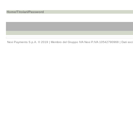
Home
/
Titolari
/Password
Nexi Payments S.p.A. © 2019 | Membro del Gruppo IVA Nexi P.IVA 10542790968 |
Dati soci