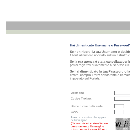
Hai dimenticato Username o Password
Se non ricordi la tua Username o desider
Clienti al numero riportato sul tuo estratto 
Se la tua utenza è stata cancellata per i
potrai registrati nuovamente al servizio cl
Se hai dimenticato la tua Password o l
errate, compila il form sottostante e ricev
impostato sul Portale.
Username:
Codice Titolare:
Ultime 3 cifre della carta:
CVV2:
Trascrivi il codice che appare
nell'immagine.
(Se non riesci a visualizzare
correttamente l'immagine
a lato, premi il tasto F5 per