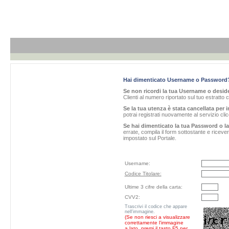
Hai dimenticato Username o Password
Se non ricordi la tua Username o desider
Clienti al numero riportato sul tuo estratto 
Se la tua utenza è stata cancellata per i
potrai registrati nuovamente al servizio cl
Se hai dimenticato la tua Password o l
errate, compila il form sottostante e ricev
impostato sul Portale.
Username:
Codice Titolare:
Ultime 3 cifre della carta:
CVV2:
Trascrivi il codice che appare
nell'immagine.
(Se non riesci a visualizzare
correttamente l'immagine
a lato, premi il tasto F5 per