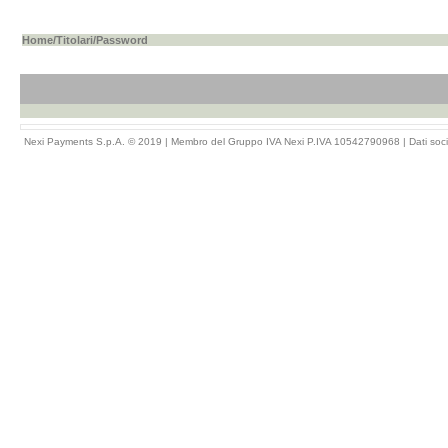
Home
/
Titolari
/Password
Nexi Payments S.p.A. © 2019 | Membro del Gruppo IVA Nexi P.IVA 10542790968 |
Dati soci