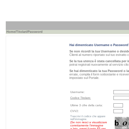
Home
/
Titolari
/Password
Hai dimenticato Username o Password
Se non ricordi la tua Username o desider
Clienti al numero riportato sul tuo estratto 
Se la tua utenza è stata cancellata per i
potrai registrati nuovamente al servizio cl
Se hai dimenticato la tua Password o l
errate, compila il form sottostante e ricev
impostato sul Portale.
Username:
Codice Titolare:
Ultime 3 cifre della carta:
CVV2:
Trascrivi il codice che appare
nell'immagine.
(Se non riesci a visualizzare
correttamente l'immagine
a lato, premi il tasto F5 per