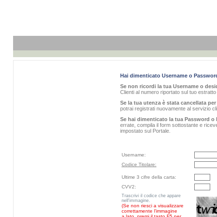
Hai dimenticato Username o Passwor
Se non ricordi la tua Username o desid
Clienti al numero riportato sul tuo estratt
Se la tua utenza è stata cancellata per 
potrai registrati nuovamente al servizio 
Se hai dimenticato la tua Password o 
errate, compila il form sottostante e rice
impostato sul Portale.
Username:
Codice Titolare:
Ultime 3 cifre della carta:
CVV2:
Trascrivi il codice che appare
nell'immagine.
(Se non riesci a visualizzare
correttamente l'immagine
a lato, premi il tasto F5 per