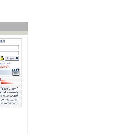
ari
gistrati.
sword?