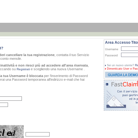
Area Accesso Titol
d?
Username
eri cancellare la tua registrazione
, contatta il tuo Servizio
Password
o conto mensile.
inattività e non riesci più ad accedere all'area riservata
,
Re
Sei un nuovo utente?
cliccando su
e scegliendo una nuova Username .
Dimenticato
User e Pas
Registrati
la tua Username è bloccata
per l'inserimento di Password
verai una Password temporanea all'indirizzo e-mail che hai