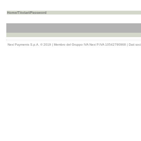
Home
/
Titolari
/Password
Nexi Payments S.p.A. © 2019 | Membro del Gruppo IVA Nexi P.IVA 10542790968 |
Dati soci