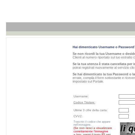
Hai dimenticato Username o Password
Se non ricordi la tua Username o desider
Clienti al numero riportato sul tuo estratto 
Se la tua utenza è stata cancellata per i
potrai registrati nuovamente al servizio cl
Se hai dimenticato la tua Password o l
errate, compila il form sottostante e ricev
impostato sul Portale.
Username:
Codice Titolare:
Ultime 3 cifre della carta:
CVV2:
Trascrivi il codice che appare
nell'immagine.
(Se non riesci a visualizzare
correttamente l'immagine
a lato, premi il tasto F5 per