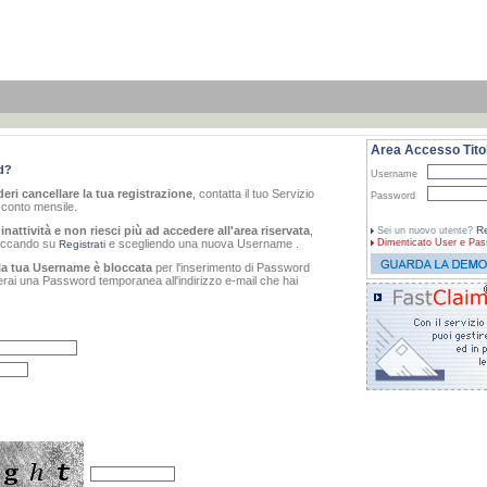
Area Accesso Titol
d?
Username
eri cancellare la tua registrazione
, contatta il tuo Servizio
Password
o conto mensile.
inattività e non riesci più ad accedere all'area riservata
,
Re
Sei un nuovo utente?
cliccando su
e scegliendo una nuova Username .
Dimenticato
User e Pas
Registrati
la tua Username è bloccata
per l'inserimento di Password
verai una Password temporanea all'indirizzo e-mail che hai