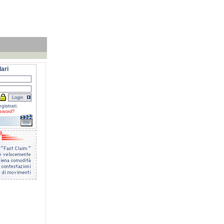
ari
gistrati.
sword?