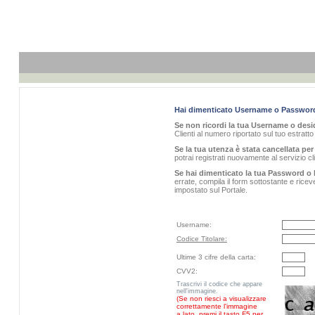
Hai dimenticato Username o Passwor
Se non ricordi la tua Username o desid
Clienti al numero riportato sul tuo estratt
Se la tua utenza è stata cancellata per 
potrai registrati nuovamente al servizio 
Se hai dimenticato la tua Password o 
errate, compila il form sottostante e rice
impostato sul Portale.
Username:
Codice Titolare:
Ultime 3 cifre della carta:
CVV2:
Trascrivi il codice che appare
nell'immagine.
(Se non riesci a visualizzare
correttamente l'immagine
a lato, premi il tasto F5 per