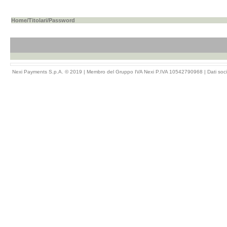
Home
/
Titolari
/Password
Nexi Payments S.p.A. © 2019 | Membro del Gruppo IVA Nexi P.IVA 10542790968 |
Dati soci