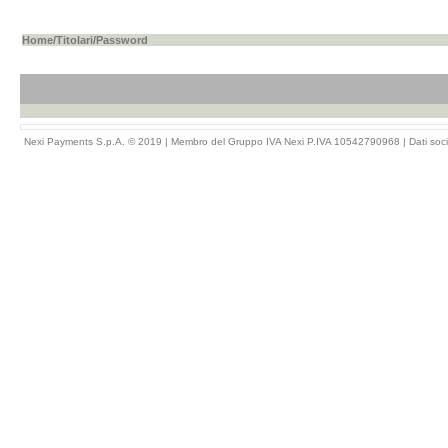
Home
/
Titolari
/Password
Nexi Payments S.p.A. © 2019 | Membro del Gruppo IVA Nexi P.IVA 10542790968 |
Dati soci