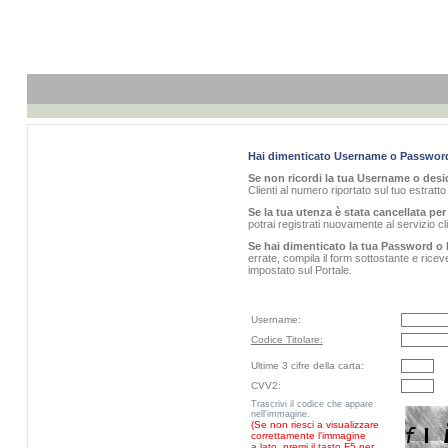
Hai dimenticato Username o Passwor
Se non ricordi la tua Username o desid
Clienti al numero riportato sul tuo estratt
Se la tua utenza è stata cancellata per 
potrai registrati nuovamente al servizio 
Se hai dimenticato la tua Password o 
errate, compila il form sottostante e rice
impostato sul Portale.
Username:
Codice Titolare:
Ultime 3 cifre della carta:
CVV2:
Trascrivi il codice che appare
nell'immagine.
(Se non riesci a visualizzare
correttamente l'immagine
a lato, premi il tasto F5 per