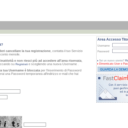
Area Accesso Titol
d?
Username
eri cancellare la tua registrazione
, contatta il tuo Servizio
Password
o conto mensile.
inattività e non riesci più ad accedere all'area riservata
,
Re
Sei un nuovo utente?
cliccando su
e scegliendo una nuova Username .
Dimenticato
User e Pas
Registrati
la tua Username è bloccata
per l'inserimento di Password
verai una Password temporanea all'indirizzo e-mail che hai