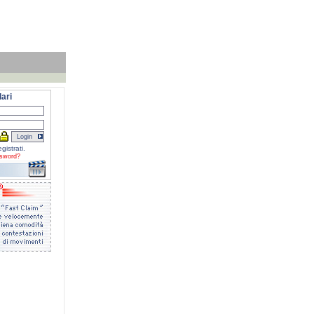
ari
gistrati.
sword?