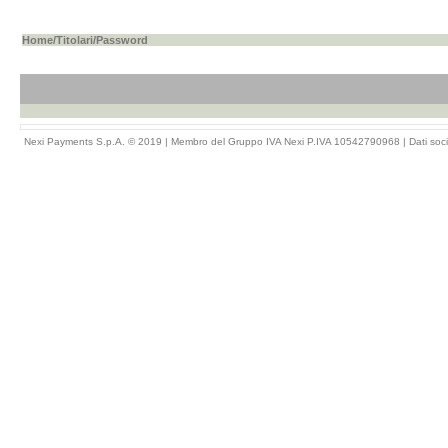
Home
/
Titolari
/Password
Nexi Payments S.p.A. © 2019 | Membro del Gruppo IVA Nexi P.IVA 10542790968 |
Dati soci