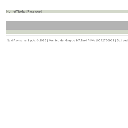
Home
/
Titolari
/Password
Nexi Payments S.p.A. © 2019 | Membro del Gruppo IVA Nexi P.IVA 10542790968 |
Dati soci