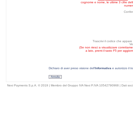
cognome e nome, le ultime 3 cifre della
numero
Confe
Trascrivi il codice che appare
Ve
(Se non riesci a visualizzare correttam
a lato, premi il tasto F5 per aggior
Dichiaro di aver preso visione dell'
Informativa
e autorizzo il t
Annulla
Nexi Payments S.p.A. © 2019 | Membro del Gruppo IVA Nexi P.IVA 10542790968 |
Dati soci