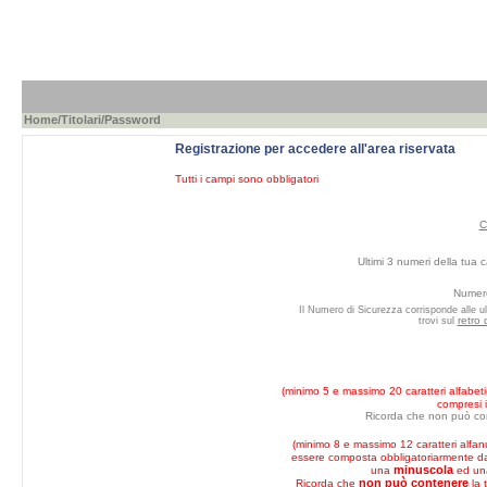
Home
/
Titolari
/Password
Registrazione per accedere all'area riservata
Tutti i campi sono obbligatori
C
Ultimi 3 numeri della tua c
Numero
Il Numero di Sicurezza corrisponde alle ul
retro 
trovi sul
(minimo 5 e massimo 20 caratteri alfabeti
compresi i
Ricorda che non può co
(minimo 8 e massimo 12 caratteri alfan
essere composta obbligatoriarmente 
minuscola
una
ed u
non può contenere
Ricorda che
la 