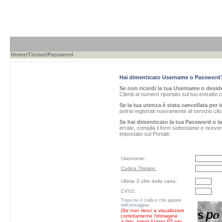
Home
/
Titolari
/Password
Hai dimenticato Username o Password
Se non ricordi la tua Username o desider
Clienti al numero riportato sul tuo estratto 
Se la tua utenza è stata cancellata per i
potrai registrati nuovamente al servizio cl
Se hai dimenticato la tua Password o l
errate, compila il form sottostante e ricev
impostato sul Portale.
Username:
Codice Titolare:
Ultime 3 cifre della carta:
CVV2:
Trascrivi il codice che appare
nell'immagine.
(Se non riesci a visualizzare
correttamente l'immagine
a lato, premi il tasto F5 per