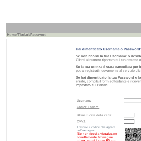
Home
/
Titolari
/Password
Hai dimenticato Username o Password
Se non ricordi la tua Username o desider
Clienti al numero riportato sul tuo estratto 
Se la tua utenza è stata cancellata per i
potrai registrati nuovamente al servizio cl
Se hai dimenticato la tua Password o l
errate, compila il form sottostante e ricev
impostato sul Portale.
Username:
Codice Titolare:
Ultime 3 cifre della carta:
CVV2:
Trascrivi il codice che appare
nell'immagine.
(Se non riesci a visualizzare
correttamente l'immagine
a lato, premi il tasto F5 per