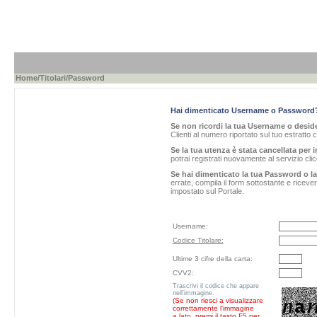
Home
/
Titolari
/Password
Hai dimenticato Username o Password
Se non ricordi la tua Username o desider
Clienti al numero riportato sul tuo estratto 
Se la tua utenza è stata cancellata per i
potrai registrati nuovamente al servizio cl
Se hai dimenticato la tua Password o l
errate, compila il form sottostante e ricev
impostato sul Portale.
Username:
Codice Titolare:
Ultime 3 cifre della carta:
CVV2:
Trascrivi il codice che appare
nell'immagine.
(Se non riesci a visualizzare
correttamente l'immagine
a lato, premi il tasto F5 per