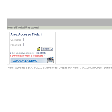
Home
/
Titolari
/Password
Area Accesso Titolari
Username
Password
Registrati.
Sei un nuovo utente?
Dimenticato
User e Password?
Nexi Payments S.p.A. © 2019 | Membro del Gruppo IVA Nexi P.IVA 10542790968 |
Dati so