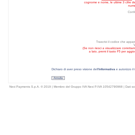
cognome e nome, le ultime 3 cifre del
nume
Conf
Trascrivi il codice che appa
(Se non riesci a visualizzare corretta
a lato, premi il tasto F5 per aggi
Dichiaro di aver preso visione dell'
Informativa
e autorizzo il 
Annulla
Nexi Payments S.p.A. © 2019 | Membro del Gruppo IVA Nexi P.IVA 10542790968 |
Dati so