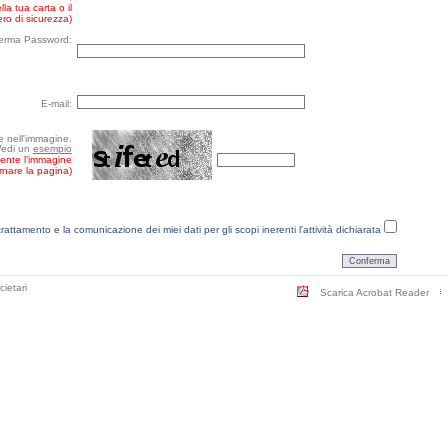
la tua carta o il
ro di sicurezza)
erma Password:
E-mail:
re nell'immagine.
Vedi un
esempio
mente l'immagine
ornare la pagina)
trattamento e la comunicazione dei miei dati per gli scopi inerenti l'attività dichiarata
cietari
Scarica Acrobat Reader