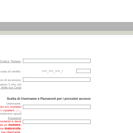
Codice Titolare:
carta di credito:
****_****_****_*
o di sicurezza:
ultime 3 cifre che
o della tua Carta
Scelta di Username e Password per i prossimi accessi
Username:
ici e/o numerici
. - _
 i caratteri:
ontenere spazi)
Password
anumerici e deve
numero
 da un
,
maiuscola
una
.
a tua Username,