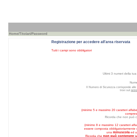
Home
/
Titolari
/Password
Registrazione per accedere all'area riservata
Tutti i campi sono obbligatori
Ultimi 3 numeri della tua 
Numer
Il Numero di Sicurezza corrisponde alle 
retr
trovi sul
(minimo 5 e massimo 20 caratteri alfabet
compresi
Ricorda che non può c
(minimo 8 e massimo 12 caratteri alf
essere composta obbligatoriarmente
minuscola
una
ed 
non può contenere
Ricorda che
l